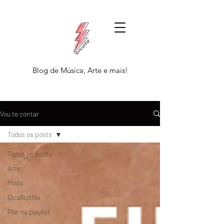
Blog de Música, Arte e mais!
Vou te contar
Todos os posts
Todos os posts
Arte
Moda
DicaNetflix
Põe na playlist