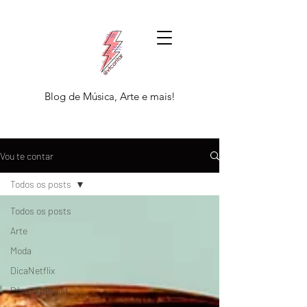
Blog de Música, Arte e mais!
Vou te contar
Todos os posts
Todos os posts
Arte
Moda
DicaNetflix
Põe na playlist