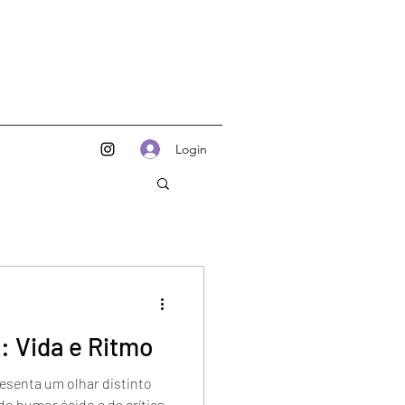
Login
o: Vida e Ritmo
esenta um olhar distinto
o humor ácido e da crítica