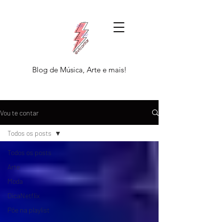
Blog de Música, Arte e mais!
Vou te contar
Todos os posts
Todos os posts
Arte
Moda
DicaNetflix
Põe na playlist