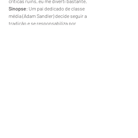
críticas ruins, eu me diverti bastante. 
Sinopse
: Um pai dedicado de classe 
média (Adam Sandler) decide seguir a 
tradição e se responsabiliza por 
todos os gastos do casamento de sua 
filha, mesmo podendo contar com a 
ajuda financeira do pai do noivo (Chris 
Rock), um médico prestigiado. Agora, 
dois homens completamente 
opostos – e suas famílias – precisam 
encontrar um jeito de conviver 
pacificamente pela felicidade dos 
seus filhos na semana mais 
importante de suas vidas. 
10 – Perfeita é a mãe 
Ótimo filme, daqueles que toda 
mulher vai se identificar com alguma 
situação, é uma boa opção para 