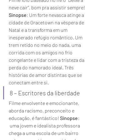
neve cair”, bom pra assistir sempre! 
Sinopse
: Um forte nevasca atinge a 
cidade de Gracetown na véspera de 
Natal e a transforma em um 
inesperado refúgio romântico. Um 
trem retido no meio do nada, uma 
corrida com os amigos no frio 
congelante e lidar com a tristeza da 
perda do namorado ideal. Três 
histórias de amor distintas que se 
conectam entre si. 
8 – Escritores da liberdade 
Filme envolvente e emocionante, 
aborda racismo, preconceito e 
educação, é fantástico! 
Sinopse
: 
 uma jovem e idealista professora 
chega a uma escola de um bairro 