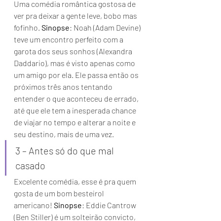
Uma comédia romântica gostosa de 
ver pra deixar a gente leve, bobo mas 
fofinho. 
Sinopse
: Noah (Adam Devine) 
teve um encontro perfeito com a 
garota dos seus sonhos (Alexandra 
Daddario), mas é visto apenas como 
um amigo por ela. Ele passa então os 
próximos três anos tentando 
entender o que aconteceu de errado, 
até que ele tem a inesperada chance 
de viajar no tempo e alterar a noite e 
seu destino, mais de uma vez. 
3 – Antes só do que mal 
casado 
Excelente comédia, esse é pra quem 
gosta de um bom besteirol 
americano! 
Sinopse
: Eddie Cantrow 
(Ben Stiller) é um solteirão convicto, 