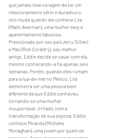
que jamais teve coragem de ter um 
relacionamento sério e duradouro. 
Isto muda quando ele conhece Lila 
(Malin Akerman), uma mulher sexy e 
aparentamente fabulosa. 
Pressionado por seu pai (Jerry Stiller) 
e Mac (Rob Corddry), seu melhor 
amigo, Eddie decide se casar com ela, 
mesmo conhecendo-a há apenas seis 
semanas. Porém, quando eles rumam 
para a lua-de-mel no México, Lila 
demonstra ser uma pessoa bem 
diferente da que Eddie conheceu, 
tornando-se uma mulher 
insuportável. Irritado com a 
transformação de sua esposa, Eddie 
conhece Miranda (Michelle 
Monaghan), uma jovem por quem se 
apaixona. Agora ele precisa encontrar 