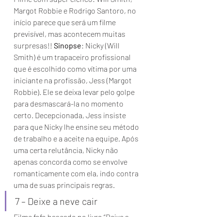
Margot Robbie e Rodrigo Santoro, no 
início parece que será um filme 
previsível, mas acontecem muitas 
surpresas!! 
Sinopse
: Nicky (Will 
Smith) é um trapaceiro profissional 
que é escolhido como vítima por uma 
iniciante na profissão, Jess (Margot 
Robbie). Ele se deixa levar pelo golpe 
para desmascará-la no momento 
certo. Decepcionada, Jess insiste 
para que Nicky lhe ensine seu método 
de trabalho e a aceite na equipe. Após 
uma certa relutância, Nicky não 
apenas concorda como se envolve 
romanticamente com ela, indo contra 
uma de suas principais regras. 
7 – Deixe a neve cair 
Filme fofo baseado no livro “Deixe a 