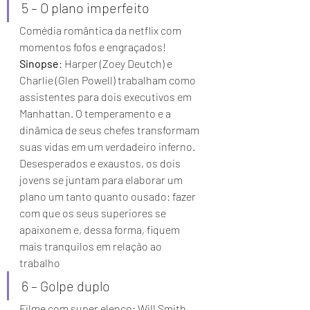
5 – O plano imperfeito 
Comédia romântica da netflix com 
momentos fofos e engraçados! 
Sinopse
: Harper (Zoey Deutch) e 
Charlie (Glen Powell) trabalham como 
assistentes para dois executivos em 
Manhattan. O temperamento e a 
dinâmica de seus chefes transformam 
suas vidas em um verdadeiro inferno. 
Desesperados e exaustos, os dois 
jovens se juntam para elaborar um 
plano um tanto quanto ousado: fazer 
com que os seus superiores se 
apaixonem e, dessa forma, fiquem 
mais tranquilos em relação ao 
trabalho 
6 – Golpe duplo 
Filme com super elenco: Will Smith, 