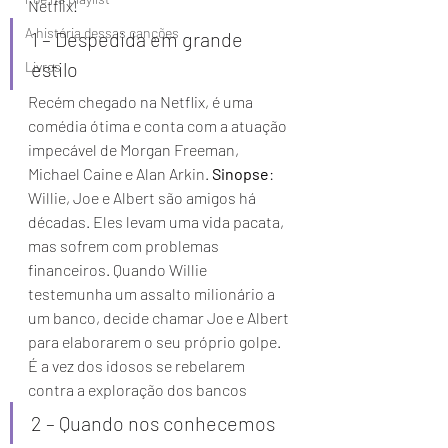
Netflix! 
A história dessas canções
1 – Despedida em grande 
estilo 
Livros
Recém chegado na Netflix, é uma 
comédia ótima e conta com a atuação 
impecável de Morgan Freeman, 
Michael Caine e Alan Arkin. 
Sinopse
: 
Willie, Joe e Albert são amigos há 
décadas. Eles levam uma vida pacata, 
mas sofrem com problemas 
financeiros. Quando Willie 
testemunha um assalto milionário a 
um banco, decide chamar Joe e Albert 
para elaborarem o seu próprio golpe. 
É a vez dos idosos se rebelarem 
contra a exploração dos bancos 
2 – Quando nos conhecemos 