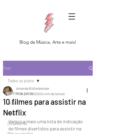
Blog de Música, Arte e mais!
Post
Todos os posts
Amanda Büttenbender
Todos os posts
18 de jun. de 2020
4 min de leitura
10 filmes para assistir na
Arte
Netflix
Moda
Vamos a mais uma lista de indicação 
DicaNetflix
de filmes divertidos para assistir na 
Põe na playlist