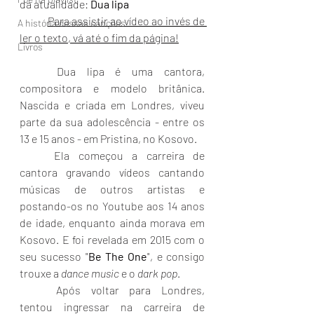
da atualidade: 
Dua lipa
	Para assistir ao vídeo ao invés de 
A história dessas canções
ler o texto, vá até o fim da página!
Livros
	Dua lipa é uma cantora, 
compositora e modelo britânica. 
Nascida e criada em Londres, viveu 
parte da sua adolescência - entre os 
13 e 15 anos - em Pristina, no Kosovo. 
	Ela começou a carreira de 
cantora gravando vídeos cantando 
músicas de outros artistas e 
postando-os no Youtube aos 14 anos 
de idade, enquanto ainda morava em 
Kosovo. E foi revelada em 2015 com o 
seu sucesso "
Be The One
", e consigo 
trouxe a 
dance music
 e o 
dark pop
.
	Após voltar para Londres, 
tentou ingressar na carreira de 