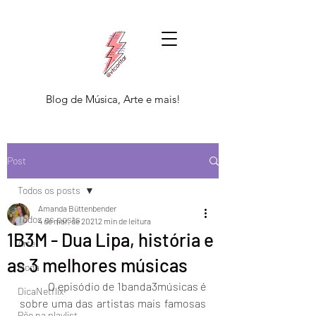
Blog de Música, Arte e mais!
Post
Todos os posts
Amanda Büttenbender
Todos os posts
4 de mar. de 2021
2 min de leitura
1B3M - Dua Lipa, história e
Arte
as 3 melhores músicas
Moda
	O episódio de 1banda3músicas é 
DicaNetflix
sobre uma das artistas mais famosas 
Põe na playlist