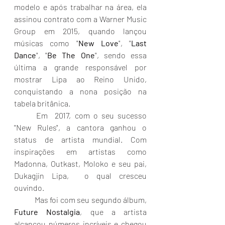
modelo e após trabalhar na área, ela 
assinou contrato com a Warner Music 
Group em 2015, quando lançou 
músicas como "
New Love
", "
Last 
Dance
", "
Be The One
", sendo essa 
última a grande responsável por 
mostrar Lipa ao Reino Unido, 
conquistando a nona posição na 
tabela britânica.
	Em  2017, com o seu sucesso 
"New Rules", a cantora ganhou o 
status de artista mundial. Com 
inspirações em artistas como 
Madonna, Outkast, Moloko e seu pai, 
Dukagjin Lipa,  o qual cresceu 
ouvindo.
	Mas foi com seu segundo álbum, 
Future Nostalgia
, que a artista 
alcançou números incríveis e chegou 