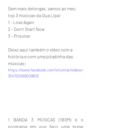
Sem mais delongas, vamos ao meu 
top 3 músicas da Dua Lipa!
1 - Love Again
2 - Don't Start Now
3 - Prisoner
Deixo aqui também o vídeo com a 
história e com uma pitadinha das 
músicas:
https://www.facebook.com/vtcontar/videos/
354702069009833
1 BANDA 3 MÚSICAS (1B3M) é o 
programa em que faço uma breve 