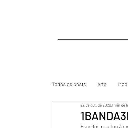
Todos os posts
Arte
Mod
22 de out. de 2020
1 min de l
1BANDA3
Esse foi meu top 3 m