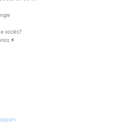
ungle
de vocês?
rios ⚡
stagram