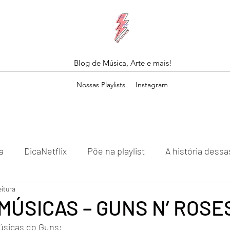
Blog de Música, Arte e mais!
Nossas Playlists
Instagram
a
DicaNetflix
Põe na playlist
A história dess
eitura
MÚSICAS – GUNS N’ ROSE
úsicas do Guns: