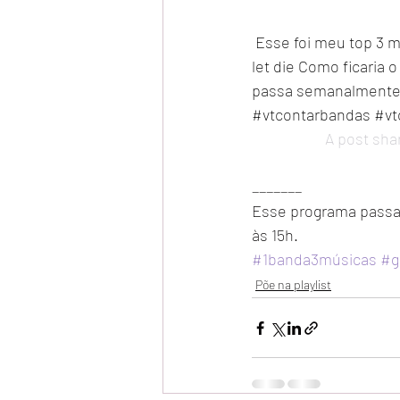
Esse foi meu top 3 mú
let die Como ficaria
passa semanalmente a
#vtcontarbandas #vt
A post sha
_______
Esse programa passa 
às 15h.
#1banda3músicas
#g
Põe na playlist