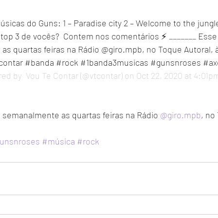
sicas do Guns: 1 – Paradise city 2 – Welcome to the jungle
 o top 3 de vocês?  Contem nos comentários ⚡ _______ Ess
s quartas feiras na Rádio @giro.mpb, no Toque Autoral, às
contar #banda #rock #1banda3musicas #gunsnroses #ax
red by 
 Vou Te Contar
 (@vtcontar) on Oct 22, 2020 at 4:01
semanalmente as quartas feiras na Rádio 
@giro.mpb
, no
unsnroses
#música
#rock