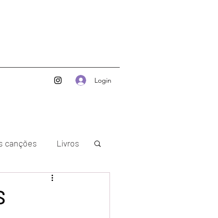
Login
as canções
Livros
S