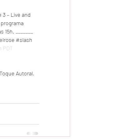
 3 – Live and 
e programa 
 15h. _______ 
elrose #slash
pm PDT
 Toque Autoral, 