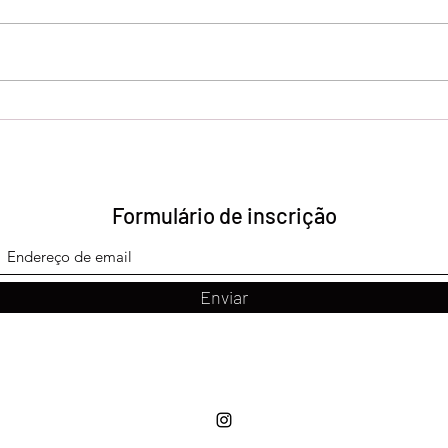
guitarras, flores e vibrações
Três
boas: três faixas feitas pra
trilh
sentir por The Cocoons,
Portão Azul e Tela Vazia
Formulário de inscrição
Enviar