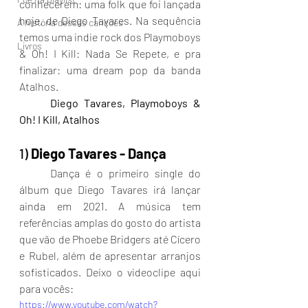
conhecerem: uma folk que foi lançada 
hoje, de Diego Tavares. Na sequência 
A história dessas canções
temos uma indie rock dos Playmoboys 
Livros
& Oh! I Kill: Nada Se Repete, e pra 
finalizar: uma dream pop da banda 
Atalhos.
	Diego Tavares, Playmoboys & 
Oh! I Kill, Atalhos
1) 
Diego Tavares - Dança
	Dança é o primeiro single do 
álbum que Diego Tavares irá lançar 
ainda em 2021. A música tem 
referências amplas do gosto do artista 
que vão de Phoebe Bridgers até Cícero 
e Rubel, além de apresentar arranjos 
sofisticados. Deixo o videoclipe aqui 
para vocês:
https://www.youtube.com/watch?