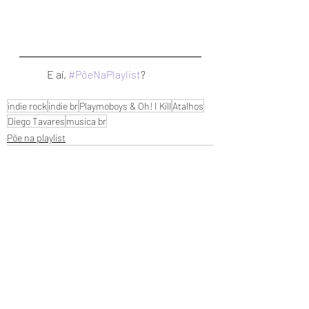
	E aí, 
#PõeNaPlaylist
?
indie rock
indie br
Playmoboys & Oh! I Kill
Atalhos
Diego Tavares
musica br
Põe na playlist
Posts recentes
Ver tudo