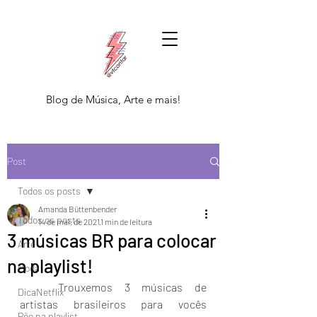
Blog de Música, Arte e mais!
Post
Todos os posts
Amanda Büttenbender
Todos os posts
14 de mai. de 2021
1 min de leitura
3 músicas BR para colocar
Arte
na playlist!
Moda
	Trouxemos 3 músicas de 
DicaNetflix
artistas brasileiros para vocês 
Põe na playlist