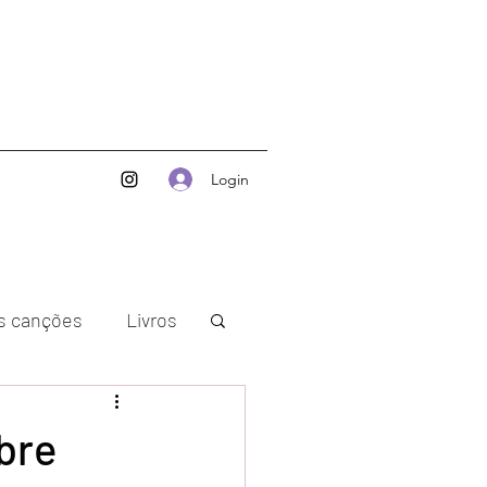
Login
as canções
Livros
bre