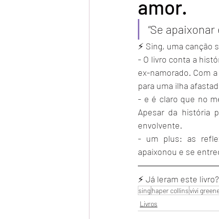
amor.
“Se apaixonar 
⚡ Sing, uma canção so
- O livro conta a his
ex-namorado. Com a i
para uma ilha afasta
- e é claro que no m
Apesar da história 
envolvente.
- um plus: as refl
apaixonou e se entr
⚡ Já leram este liv
sing
haper collins
vivi green
Livros