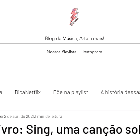
Blog de Música, Arte e mais!
Nossas Playlists
Instagram
a
DicaNetflix
Põe na playlist
A história dess
er
2 de abr. de 2021
1 min de leitura
ivro: Sing, uma canção so