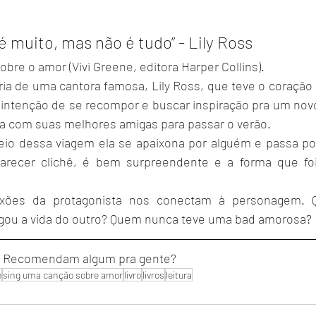
é muito, mas não é tudo” - Lily Ross
bre o amor (Vivi Greene, editora Harper Collins).
tória de uma cantora famosa, Lily Ross, que teve o coração 
ntenção de se recompor e buscar inspiração pra um novo di
da com suas melhores amigas para passar o verão.
eio dessa viagem ela se apaixona por alguém e passa por 
parecer clichê, é bem surpreendente e a forma que foi
exões da protagonista nos conectam à personagem. 
egou a vida do outro? Quem nunca teve uma bad amorosa?
ro? Recomendam algum pra gente?
e
sing uma canção sobre amor
livro
livros
leitura