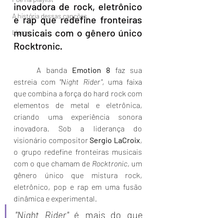
inovadora de rock, eletrônico 
A história dessas canções
e rap que redefine fronteiras 
musicais com o gênero único 
Livros
Rocktronic.
	A banda 
Emotion 8
 faz sua 
estreia com 
"Night Rider"
, uma faixa 
que combina a força do hard rock com 
elementos de metal e eletrônica, 
criando uma experiência sonora 
inovadora. Sob a liderança do 
visionário compositor 
Sergio LaCroix
, 
o grupo redefine fronteiras musicais 
com o que chamam de 
Rocktronic
, um 
gênero único que mistura rock, 
eletrônico, pop e rap em uma fusão 
dinâmica e experimental.
"Night Rider"
 é mais do que 