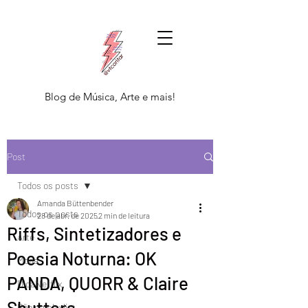
Blog de Música, Arte e mais!
Post
Todos os posts
Amanda Büttenbender
Todos os posts
28 de abr. de 2025
2 min de leitura
Riffs, Sintetizadores e
Arte
Poesia Noturna: OK
Moda
PANDA, QUORR & Claire
DicaNetflix
Shutters
Põe na playlist