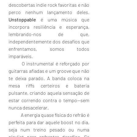
descobertas indie rock favoritas e não 
perco nenhum lançamento deles. 
Unstoppable
 é 
uma
 música que 
incorpora resiliência e esperança, 
lembrando-nos de que, 
independentemente dos desafios que 
enfrentamos, somos todos 
imparáveis. 
	O instrumental é
 reforçado por 
guitarras afiadas e um groove que não 
te deixa parado. A banda coloca na 
mesa riffs certeiros e bateria 
pulsante, criando aquela sensação de 
estar correndo contra o tempo—sem 
nunca desacelerar.
	A energia quase física do refrão é 
perfeita para dar aquele boost no dia, 
seja num treino pesado ou numa 
playlist para enfrentar desafios. Se 