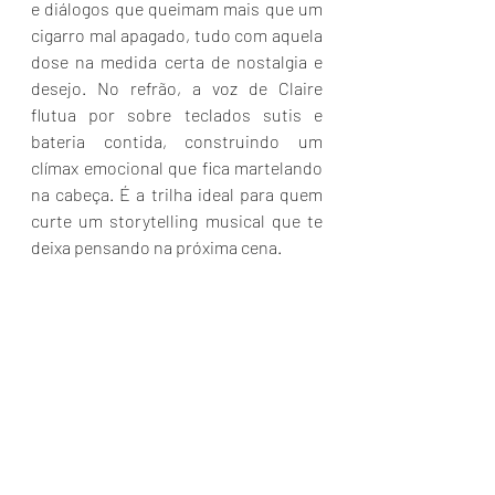
e diálogos que queimam mais que um 
cigarro mal apagado, tudo com aquela 
dose na medida certa de nostalgia e 
desejo. No refrão, a voz de Claire 
flutua por sobre teclados sutis e 
bateria contida, construindo um 
clímax emocional que fica martelando 
na cabeça. É a trilha ideal para quem 
curte um storytelling musical que te 
deixa pensando na próxima cena.
Ouça já:
https://www.youtube.com/watch?
v=QyKSyEqab0g