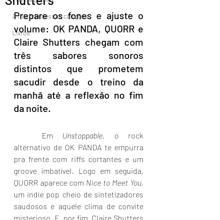
Prepare os fones e ajuste o 
A história dessas canções
volume: OK PANDA, QUORR e 
Livros
Claire Shutters chegam com 
três sabores sonoros 
distintos que prometem 
sacudir desde o treino da 
manhã até a reflexão no fim 
da noite. 
	Em 
Unstoppable
, o rock 
alternativo de OK PANDA te empurra 
pra frente com riffs cortantes e um 
groove imbatível. Logo em seguida, 
QUORR aparece com 
Nice to Meet You
, 
um indie pop cheio de sintetizadores 
saudosos e aquele clima de convite 
misterioso. E, por fim, Claire Shutters 