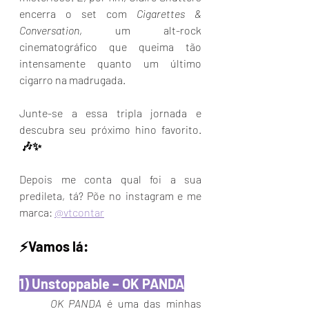
encerra o set com 
Cigarettes & 
Conversation
, um alt-rock 
cinematográfico que queima tão 
intensamente quanto um último 
cigarro na madrugada. 
Junte-se a essa tripla jornada e 
descubra seu próximo hino favorito. 
 🎶✨
Depois me conta qual foi a sua 
predileta, tá? Põe no instagram e me 
marca: 
@vtcontar
⚡️Vamos lá:
1) Unstoppable – OK PANDA
	OK PANDA 
é uma das minhas 