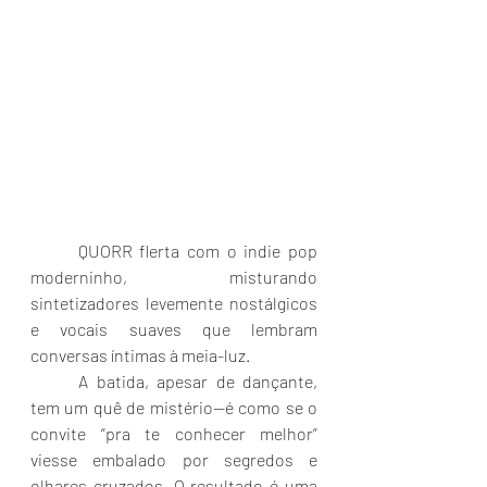
	QUORR flerta com o indie pop 
moderninho, misturando 
sintetizadores levemente nostálgicos 
e vocais suaves que lembram 
conversas íntimas à meia-luz. 
	A batida, apesar de dançante, 
tem um quê de mistério—é como se o 
convite “pra te conhecer melhor” 
viesse embalado por segredos e 
olhares cruzados. O resultado é uma 