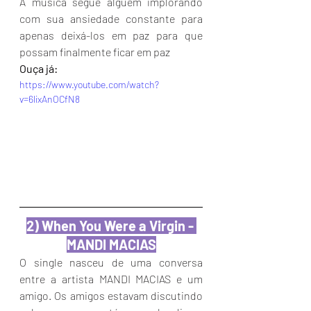
A música segue alguém implorando 
com sua ansiedade constante para 
apenas deixá-los em paz para que 
possam finalmente ficar em paz
Ouça já:
https://www.youtube.com/watch?
v=6lixAnOCfN8
2) When You Were a Virgin - 
MANDI MACIAS
O single nasceu de uma conversa 
entre a artista MANDI MACIAS e um 
amigo. Os amigos estavam discutindo 