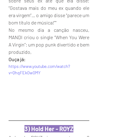
sobre seus ex até que ela disse: 
“Gostava mais do meu ex quando ele 
era virgem”… o amigo disse "parece um 
bom título de música!""
No mesmo dia a canção nasceu, 
MANDI criou o single “When You Were 
A Virgin”: um pop punk divertido e bem 
produzido,
Ouça já:
https://www.youtube.com/watch?
v=QhqFEk0w0MY
3) Hold Her - ROYZ