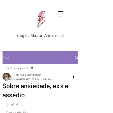
Blog de Música, Arte e mais!
Post
Todos os posts
Amanda Büttenbender
Todos os posts
6 de dez. de 2022
1 min de leitura
Sobre ansiedade, ex's e
Arte
assédio
Moda
DicaNetflix
Põe na playlist