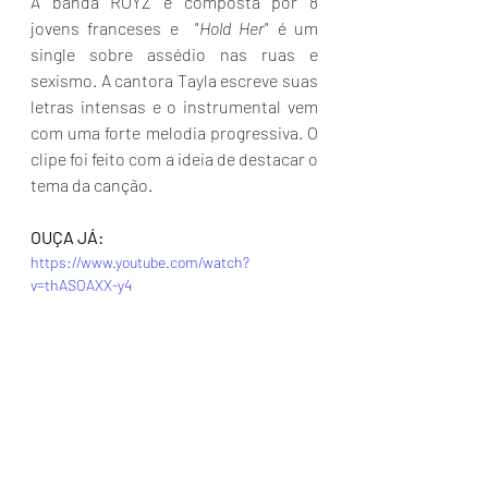
A banda ROYZ é composta por 8 
jovens franceses e  "
Hold Her
" é um 
single sobre assédio nas ruas e 
sexismo. A cantora Tayla escreve suas 
letras intensas e o instrumental vem 
com uma forte melodia progressiva. O 
clipe foi feito com a ideia de destacar o 
tema da canção.
OUÇA JÁ:
https://www.youtube.com/watch?
v=thASOAXX-y4