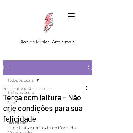
Blog de Música, Arte e mais!
Post
Todos os posts
14 de abr. de 2020
3 min de leitura
Todos os posts
Terça com leitura – Não
Arte
crie condições para sua
Moda
felicidade
DicaNetflix
Hoje trouxe um texto do Conrado 
Põe na playlist