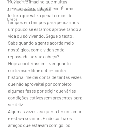
Muylaert e imagino que muitas 
pessoas vão se identificar. É uma 
A história dessas canções
leitura que vale a pena termos de 
Livros
tempos em tempos para pensarmos 
um pouco se estamos aproveitando a 
vida ou só vivendo. Segue o texto: 
Sabe quando a gente acorda meio 
nostálgico, com a vida sendo 
repassada na sua cabeça? 
Hoje acordei assim, e, enquanto 
curtia esse filme sobre minha 
história, me dei conta de tantas vezes 
que não aproveitei por completo 
algumas fases por exigir que várias 
condições estivessem presentes para 
ser feliz. 
Algumas vezes, eu queria ter um amor 
e estava sozinho. E não curtia os 
amigos que estavam comigo, os 