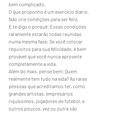
bem complicado. 
O que proponho é um exercício diário.  
Não crie condições para ser feliz. 
E te digo o porquê: Essas condições 
raramente estarão todas reunidas 
numa mesma fase. Se você colocar 
requisitos para sua felicidade, é bem 
provável que você nunca aproveite 
completamente a vida, 
Além do mais, pense bem: Quem 
realmente tem tudo na vida? As raras 
pessoas que acreditamos ter, como 
grandes artistas, empresários 
riquíssimos, jogadores de futebol, e 
outros poucos, vez ou outra são 
notícias como vítimas de depressão e 
dependência química. 
Faltar alguma coisa faz bem. Faz a 
gente ter sede de viver.  