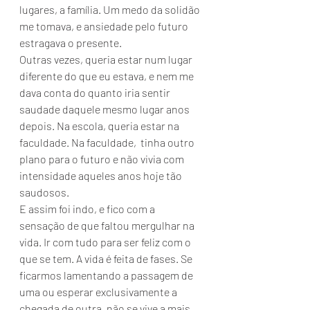
lugares, a família. Um medo da solidão 
me tomava, e ansiedade pelo futuro 
estragava o presente.   
Outras vezes, queria estar num lugar 
diferente do que eu estava, e nem me 
dava conta do quanto iria sentir 
saudade daquele mesmo lugar anos 
depois. Na escola, queria estar na 
faculdade. Na faculdade,  tinha outro 
plano para o futuro e não vivia com 
intensidade aqueles anos hoje tão 
saudosos.  
E assim foi indo, e fico com a 
sensação de que faltou mergulhar na 
vida. Ir com tudo para ser feliz com o 
que se tem. A vida é feita de fases. Se 
ficarmos lamentando a passagem de 
uma ou esperar exclusivamente a 
chegada de outra, não se vive a mais 