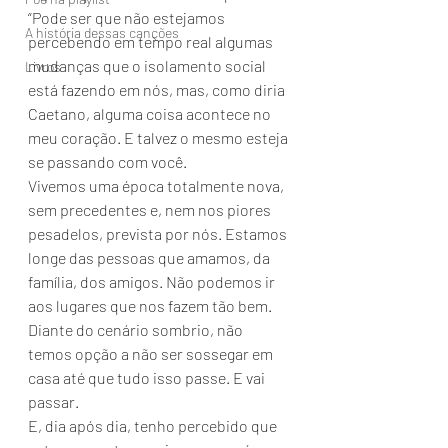
“Pode ser que não estejamos 
A história dessas canções
percebendo em tempo real algumas 
mudanças que o isolamento social 
Livros
está fazendo em nós, mas, como diria 
Caetano, alguma coisa acontece no 
meu coração. E talvez o mesmo esteja 
se passando com você. 
Vivemos uma época totalmente nova, 
sem precedentes e, nem nos piores 
pesadelos, prevista por nós. Estamos 
longe das pessoas que amamos, da 
família, dos amigos. Não podemos ir 
aos lugares que nos fazem tão bem. 
Diante do cenário sombrio, não 
temos opção a não ser sossegar em 
casa até que tudo isso passe. E vai 
passar. 
E, dia após dia, tenho percebido que 