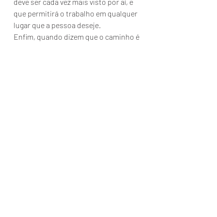
deve ser cada vez mais visto por aí, e 
que permitirá o trabalho em qualquer 
lugar que a pessoa deseje.
Enfim, quando dizem que o caminho é 
mais divertido que a chegada, eu 
concordo plenamente. Mas, me 
parece que, para a experiencia ser 
completa, esse caminho tem que ser 
o seu. E só seu.
E você? já parou para pensar no 
quanto importante é a opinião dos 
outros na sua vida?
#leitura
#texto2020
#opinião
#voutecontar
#Terçacomleitura
#leituracompartilhada
#voutecontaroqueli