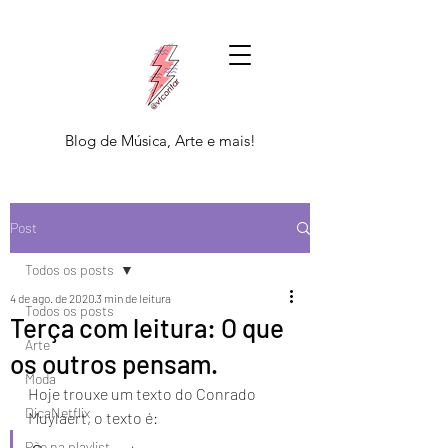
Blog de Música, Arte e mais!
Post
Todos os posts
4 de ago. de 2020
3 min de leitura
Todos os posts
Terça com leitura: O que
Arte
os outros pensam.
Moda
Hoje trouxe um texto do Conrado 
DicaNetflix
Muylaert, o texto é: 
Põe na playlist