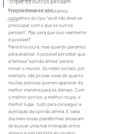
O que os outros pensam 
A história dessas canções
Frequentemente, escutamos 
conselhos do tipo “você não deve se 
Livros
preocupar com o que os outros 
pensam”. Mas será que isso realmente 
é possível?
Parece loucura, mas quando paramos 
para analisar, é possível perceber que 
a famosa “opinião alheia” parece 
mover o mundo. As redes sociais, por 
exemplo, são provas vivas do quanto 
muitas pessoas querem aparecer da 
melhor maneira para os demais. Com 
o melhor sorriso, a melhor roupa, o 
melhor lugar, tudo para conseguir a 
aceitação da opinião alheia. E cada 
dia mais essas plataformas deixaram 
de buscar uma real interação entre 
amigos e sim permitir ao usuário 