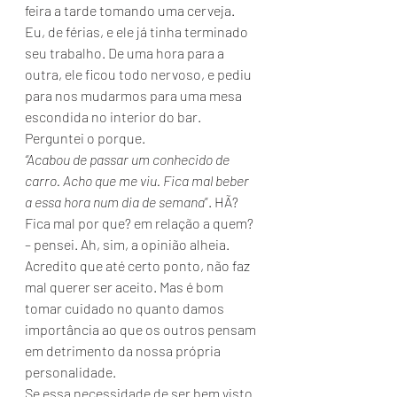
feira a tarde tomando uma cerveja. 
Eu, de férias, e ele já tinha terminado 
seu trabalho. De uma hora para a 
outra, ele ficou todo nervoso, e pediu 
para nos mudarmos para uma mesa 
escondida no interior do bar. 
Perguntei o porque. 
“Acabou de passar um conhecido de 
carro. Acho que me viu. Fica mal beber 
a essa hora num dia de semana
”. HÃ? 
Fica mal por que? em relação a quem? 
– pensei. Ah, sim, a opinião alheia.
Acredito que até certo ponto, não faz 
mal querer ser aceito. Mas é bom 
tomar cuidado no quanto damos 
importância ao que os outros pensam 
em detrimento da nossa própria 
personalidade.
Se essa necessidade de ser bem visto 