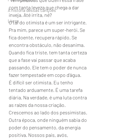
com tanta leveza que chega a dar 
A história dessas canções
inveja. Até irrita, né?
Livros
O tal do otimista é um ser intrigante. 
Pra mim, parece um super-herói. Se 
fica doente, recupera rápido. Se 
encontra obstáculo, não desanima. 
Quando fica triste, tem tanta certeza 
que a fase vai passar que acaba 
passando. Ele tem o poder de nunca 
fazer tempestade em copo d’água.
É difícil ser otimista. Eu tenho 
tentado arduamente. É uma tarefa 
diária. Na verdade, é uma luta contra 
as raízes da nossa criação. 
Crescemos ao lado dos pessimistas. 
Outra época, onde ninguém sabia do 
poder do pensamento, da energia 
positiva. Nossos pais, avós, 