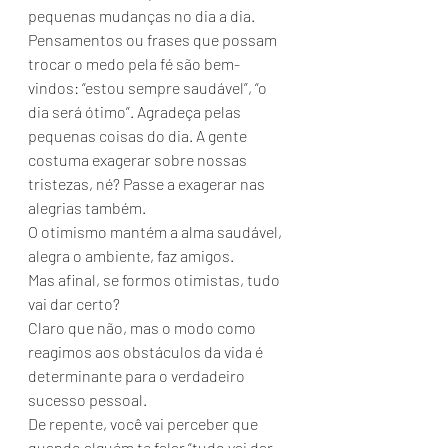
pequenas mudanças no dia a dia. 
Pensamentos ou frases que possam 
trocar o medo pela fé são bem-
vindos: “estou sempre saudável”, “o 
dia será ótimo”. Agradeça pelas 
pequenas coisas do dia. A gente 
costuma exagerar sobre nossas 
tristezas, né? Passe a exagerar nas 
alegrias também.
O otimismo mantém a alma saudável, 
alegra o ambiente, faz amigos.
Mas afinal, se formos otimistas, tudo 
vai dar certo?
Claro que não, mas o modo como 
reagimos aos obstáculos da vida é 
determinante para o verdadeiro 
sucesso pessoal.
De repente, você vai perceber que 
quando alguém te falar “tudo vai dar 