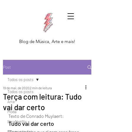
Blog de Música, Arte e mais!
Post
Todos os posts
19 de mai. de 2020
2 min de leitura
Todos os posts
Terça com leitura: Tudo
Arte
vai dar certo
Moda
Texto de Conrado Muylaert: 
DicaNetflix
Tudo vai dar certo 
Põe na playlist
“Tem pessoas que dizem essa frase 