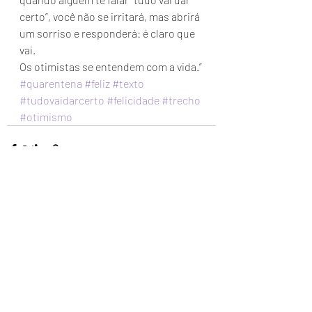
certo”, você não se irritará, mas abrirá 
um sorriso e responderá: é claro que 
vai.
Os otimistas se entendem com a vida.”
#quarentena
#feliz
#texto
#tudovaidarcerto
#felicidade
#trecho
#otimismo
Posts recentes
Ver tudo