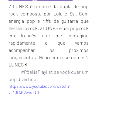
2 LUNES é o nome da dupla de pop 
rock composta por Lola e Syl. Com 
energia pop e riffs de guitarra que 
flertam o rock, 2 LUNES é um pop rock 
em francês que me contagiou 
rapidamente e que vamos 
acompanhar os próximos 
lançamentos. Guardem esse nome: 2 
LUNES ⚡️
#PõeNaPlaylist
 se você quer um 
pop divertido:
https://www.youtube.com/watch?
v=4QfAB2wnoN0