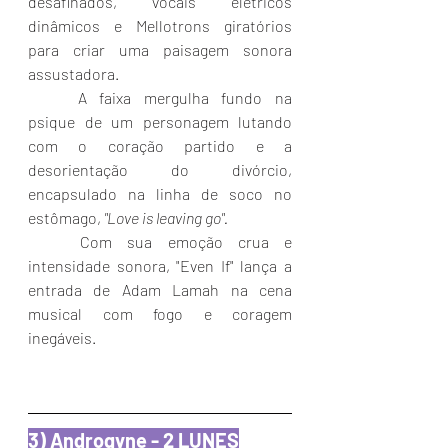
desafinados, vocais elétricos 
dinâmicos e Mellotrons giratórios 
para criar uma paisagem sonora 
assustadora. 
	A faixa mergulha fundo na 
psique de um personagem lutando 
com o coração partido e a 
desorientação do divórcio, 
encapsulado na linha de soco no 
estômago,
 "Love is leaving go". 
Com sua emoção crua e 
intensidade sonora, "Even If" lança a 
entrada de Adam Lamah na cena 
musical com fogo e coragem 
inegáveis.
3) Androgyne - 2 LUNES