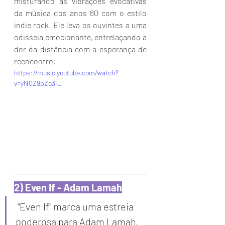
misturando as vibrações evocativas 
da música dos anos 80 com o estilo 
indie rock. Ele leva os ouvintes a uma 
odisseia emocionante, entrelaçando a 
dor da distância com a esperança de 
reencontro.
https://music.youtube.com/watch?
v=yNQZ9pZg3IU
2) Even If - Adam Lamah
"
Even If" marca uma estreia 
poderosa para Adam Lamah, 