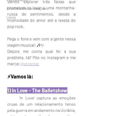
Vamos explorar três faixas que 
prometem te levar a uma montanha-
A história dessas canções
russa de sentimentos, desde a 
Livros
intensidade do amor até a leveza do 
pop rock. 
Pega o fone e vem com a gente nessa 
viagem musical! 🎶✨
Depois me conta qual foi a sua 
predileta, tá? Põe no instagram e me 
marca: 
@vtcontar
⚡️Vamos lá:
1) In Love - The Balletshow
	'In Love' captura as emoções 
cruas de um relacionamento tenso 
pela guerra em andamento na Ucrânia, 