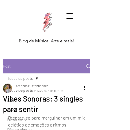
Blog de Música, Arte e mais!
Post
Todos os posts
Amanda Büttenbender
Todos os posts
29 de set. de 2024
2 min de leitura
Vibes Sonoras: 3 singles
Arte
para sentir
Moda
Prepare-se para mergulhar em um mix 
DicaNetflix
eclético de emoções e ritmos.
Põe na playlist