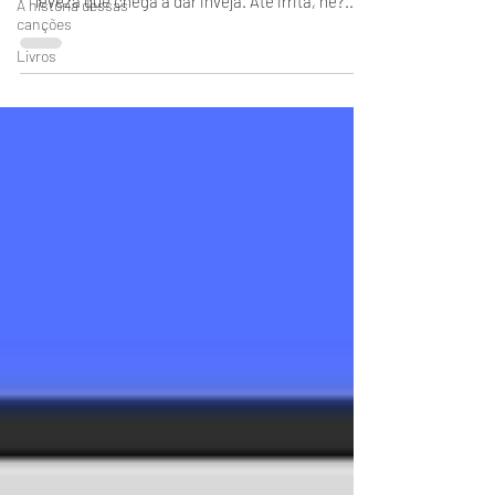
leveza que chega a dar inveja. Até irrita, né?...
A história dessas
canções
Livros