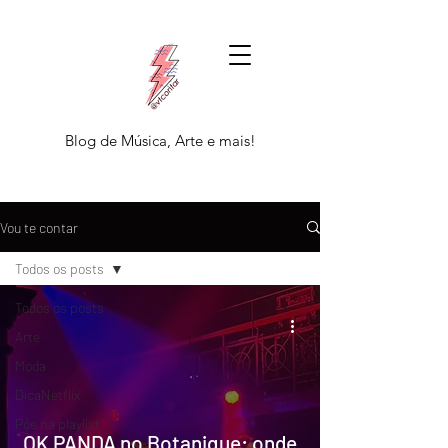
Blog de Música, Arte e mais!
Vou te contar
Todos os posts
Todos os posts
Arte
Moda
DicaNetflix
Põe na playlist
OK PANDA no Botanique: onde