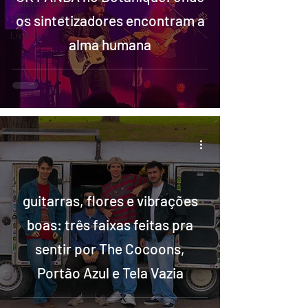
A história dessas
canções
os sintetizadores encontram a
Livros
alma humana
guitarras, flores e vibrações
boas: três faixas feitas pra
sentir por The Cocoons,
Portão Azul e Tela Vazia