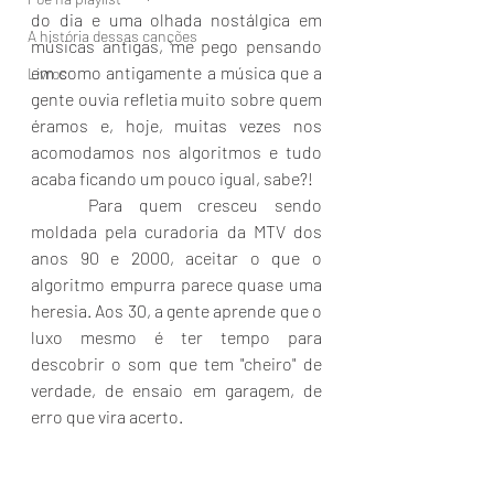
do dia e uma olhada nostálgica em 
A história dessas canções
músicas antigas, me pego pensando 
em como antigamente a música que a 
Livros
gente ouvia refletia muito sobre quem 
éramos e, hoje, muitas vezes nos 
acomodamos nos algoritmos e tudo 
acaba ficando um pouco igual, sabe?! 
	Para quem cresceu sendo 
moldada pela curadoria da MTV dos 
anos 90 e 2000, aceitar o que o 
algoritmo empurra parece quase uma 
heresia. Aos 30, a gente aprende que o 
luxo mesmo é ter tempo para 
descobrir o som que tem "cheiro" de 
verdade, de ensaio em garagem, de 
erro que vira acerto.