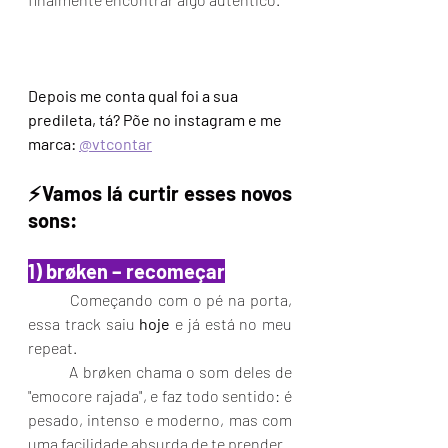
Depois me conta qual foi a sua 
predileta, tá? Põe no instagram e me 
marca: 
@vtcontar
⚡️Vamos lá curtir esses novos 
sons:
1
) brøken – recomeçar
Começando com o pé na porta, 
essa track saiu 
hoje
 e já está no meu 
repeat. 
	A brøken chama o som deles de 
"emocore rajada", e faz todo sentido: é 
pesado, intenso e moderno, mas com 
uma facilidade absurda de te prender.  