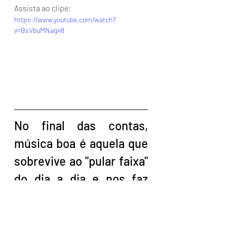
Assista ao clipe:
https://www.youtube.com/watch?
v=BsVbuMNag48
No final das contas, 
música boa é aquela que 
sobrevive ao "pular faixa" 
do dia a dia e nos faz 
sentir algo de verdade, 
além do ruído digital. Se 