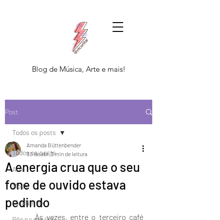
Blog de Música, Arte e mais!
Post
Todos os posts
Amanda Büttenbender
Todos os posts
30 de abr.
3 min de leitura
A energia crua que o seu
Arte
fone de ouvido estava
Moda
pedindo
DicaNetflix
	Às vezes, entre o terceiro café 
Põe na playlist