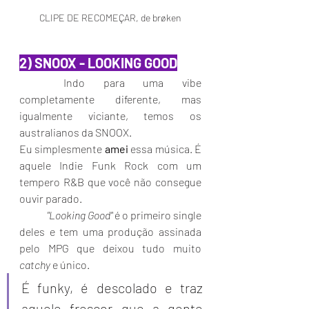
CLIPE DE RECOMEÇAR, de brøken
2) SNOOX - LOOKING GOOD
Indo para uma vibe 
completamente diferente, mas 
igualmente viciante, temos os 
australianos da SNOOX. 
Eu simplesmente 
amei
 essa música. É 
aquele Indie Funk Rock com um 
tempero R&B que você não consegue 
ouvir parado. 
"Looking Good"
 é o primeiro single 
deles e tem uma produção assinada 
pelo MPG que deixou tudo muito 
catchy
 e único. 
É funky, é descolado e traz 
aquele frescor que a gente 