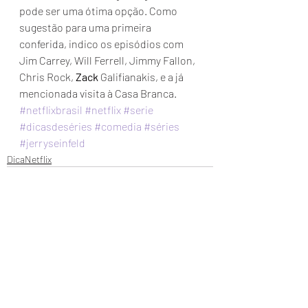
pode ser uma ótima opção. Como 
sugestão para uma primeira 
conferida, indico os episódios com 
Jim Carrey, Will Ferrell, Jimmy Fallon, 
Chris Rock, 
Zack
 Galifianakis, e a já 
mencionada visita à Casa Branca.  
#netflixbrasil
#netflix
#serie
#dicasdeséries
#comedia
#séries
#jerryseinfeld
DicaNetflix
Posts recentes
Ver tudo