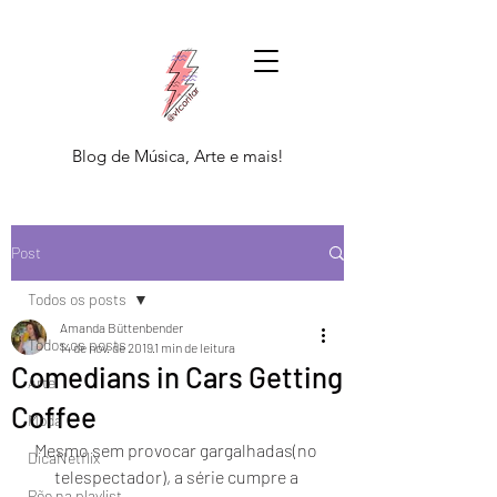
Blog de Música, Arte e mais!
Post
Todos os posts
Amanda Büttenbender
Todos os posts
14 de nov. de 2019
1 min de leitura
Comedians in Cars Getting
Arte
Coffee
Moda
Mesmo sem provocar gargalhadas(no 
DicaNetflix
telespectador), a série cumpre a 
Põe na playlist