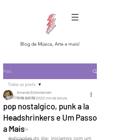
Blog de Música, Arte e mais!
Post
Todos os posts
Amanda Büttenbender
Todos os posts
19 de out. de 2022
1 min de leitura
pop nostalgico, punk a la
Arte
Headshrinkers e Um Passo
Moda
a Mais
DicaNetflix
Indicações do dia: iniciamos com um 
Põe na playlist