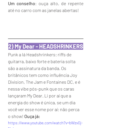
Um conselho
: ouça alto, de repente 
até no carro com as janelas abertas!
2) My Dear - HEADSHRINKERS
Punk a lá Headshrinkers: riffs de 
guitarra, baixo forte e bateria solta 
são a assinatura da banda. Os 
britânicos tem como influência Joy 
Division, The Jam e Fontaines DC, e é 
nessa vibe pós-punk que os caras 
lançaram My Dear. Li por aí que a 
energia do show é única, se um dia 
você ver esse nome por aí: não perca 
o show! 
Ouça já:
https://www.youtube.com/watch?v=bWzx0j-