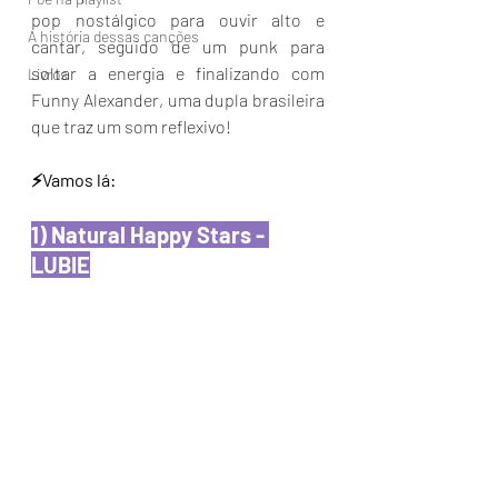
pop nostálgico para ouvir alto e 
A história dessas canções
cantar, seguido de um punk para 
soltar a energia e finalizando com 
Livros
Funny Alexander, uma dupla brasileira 
que traz um som reflexivo!
⚡️Vamos lá:
1) Natural Happy Stars - 
LUBIE