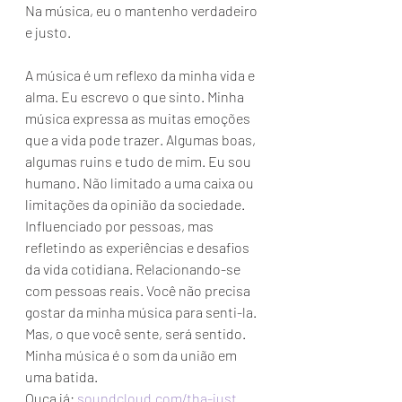
Na música, eu o mantenho verdadeiro 
e justo.
A música é um reflexo da minha vida e 
alma. Eu escrevo o que sinto. Minha 
música expressa as muitas emoções 
que a vida pode trazer. Algumas boas, 
algumas ruins e tudo de mim. Eu sou 
humano. Não limitado a uma caixa ou 
limitações da opinião da sociedade. 
Influenciado por pessoas, mas 
refletindo as experiências e desafios 
da vida cotidiana. Relacionando-se 
com pessoas reais. Você não precisa 
gostar da minha música para senti-la. 
Mas, o que você sente, será sentido. 
Minha música é o som da união em 
uma batida.
Ouça já: 
soundcloud.com/tha-just