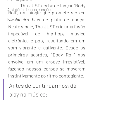
	Tha JUST acaba de lançar "Body 
A história dessas canções
Roll", um single que promete ser 
um 
verdadeiro hino
 de pista de dança. 
Livros
Neste single, Tha JUST cria uma fusão 
impecável de hip-hop, música 
eletrônica e pop, resultando em um 
som vibrante e cativante. Desde os 
primeiros acordes, "Body Roll" nos 
envolve em um groove irresistível, 
fazendo nossos corpos se moverem 
instintivamente ao ritmo contagiante.
Antes de continuarmos, dá 
play na música: