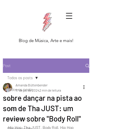
Blog de Música, Arte e mais!
Post
Todos os posts
Amanda Büttenbender
Todos os posts
17 de jul. de 2024
2 min de leitura
sobre dançar na pista ao
Arte
som de Tha JUST: um
Moda
review sobre "Body Roll"
DicaNetflix
Hip Hop, Tha JUST, Body Roll, Hip Hop
Põe na playlist