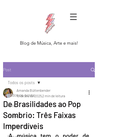
Blog de Música, Arte e mais!
Post
Todos os posts
Amanda Büttenbender
Todos os posts
19 de fev. de 2025
2 min de leitura
De Brasilidades ao Pop
Arte
Sombrio: Três Faixas
Moda
Imperdíveis
DicaNetflix
A música tem o poder de 
Põe na playlist