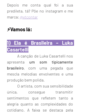
Depois me conta qual foi a sua 
predileta, tá? Põe no instagram e me 
marca: 
@vtcontar
⚡️Vamos lá:
1) Ela é Brasileira – Luka 
Casartelli
A canção de Luka Casartelli nos 
apresenta 
um som tipicamente 
brasileiro
, com uma pegada que 
mescla melodias envolventes e uma 
produção bem polida. 
	O artista, com sua sensibilidade 
única, consegue transmitir 
sentimentos que refletem tanto a 
alegria quanto as complexidades do 
cotidiano. A faixa se destaca pela 