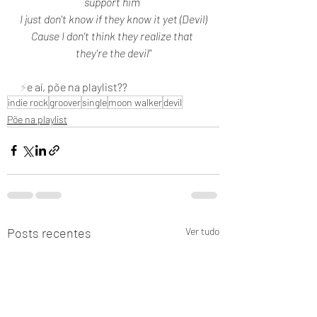
support him 
I just don't know if they know it yet (Devil)
Cause I don't think they realize that 
they're the devil"
⚡
e aí, põe na playlist??
indie rock
groover
single
moon walker
devil
Põe na playlist
Posts recentes
Ver tudo