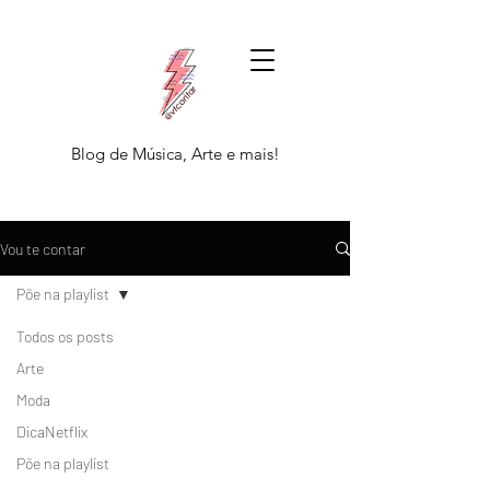
Blog de Música, Arte e mais!
Vou te contar
Põe na playlist
Todos os posts
Arte
Moda
DicaNetflix
Põe na playlist