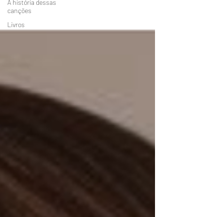
A história dessas
canções
Livros