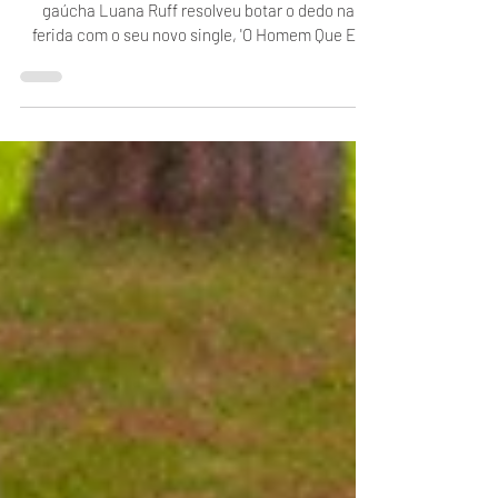
Longe das fórmulas prontas dos escritórios, a
gaúcha Luana Ruff resolveu botar o dedo na
ferida com o seu novo single, 'O Homem Que Eu
Amo'. Uma balada pop latina direta, sem verniz
digital, feita para quem sabe o peso de encarar o
teto na madrugada e insistir em uma saudade que
o tempo não apaga.