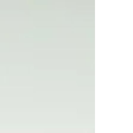
sair andando pela rua como se estivesse num
filme francês alternativo. Sorte a nossa: The
Cocoons, Portão Azul e Tela Vazia entregaram
exatamente isso. Em estilos tão distintos que só
provam o quanto a cena independente está mais
viva e inventiva do que jamais pareceu nos
algoritmos.